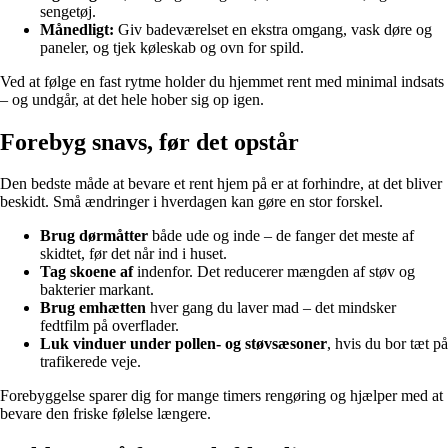
sengetøj.
Månedligt:
Giv badeværelset en ekstra omgang, vask døre og
paneler, og tjek køleskab og ovn for spild.
Ved at følge en fast rytme holder du hjemmet rent med minimal indsats
– og undgår, at det hele hober sig op igen.
Forebyg snavs, før det opstår
Den bedste måde at bevare et rent hjem på er at forhindre, at det bliver
beskidt. Små ændringer i hverdagen kan gøre en stor forskel.
Brug dørmåtter
både ude og inde – de fanger det meste af
skidtet, før det når ind i huset.
Tag skoene af
indenfor. Det reducerer mængden af støv og
bakterier markant.
Brug emhætten
hver gang du laver mad – det mindsker
fedtfilm på overflader.
Luk vinduer under pollen- og støvsæsoner
, hvis du bor tæt på
trafikerede veje.
Forebyggelse sparer dig for mange timers rengøring og hjælper med at
bevare den friske følelse længere.