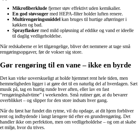
Mikrofiberklude
fjerner støv effektivt uden kemikalier.
En god støvsuger
med HEPA-filter holder luften renere.
Multirengøringsmiddel
kan bruges til hurtige aftørringer i
køkken og bad.
Sprayflasker
med mild opløsning af eddike og vand er ideelle
til daglig vedligeholdelse.
Når redskaberne er let tilgængelige, bliver det nemmere at tage små
rengøringsopgaver, før de vokser sig store.
Gør rengøring til en vane – ikke en byrde
Det kan virke uoverskueligt at holde hjemmet rent hele tiden, men
hemmeligheden ligger i at gøre det til en naturlig del af hverdagen. Sæt
musik på, tag en hurtig runde hver aften, eller lav en fast
“rengøringshalvtime” i weekenden. Små rutiner gør, at du bevarer
overblikket – og slipper for den store indsats hver gang.
Når du først har fundet din rytme, vil du opdage, at dit hjem forbliver
rent og indbydende i langt længere tid efter en grundrengøring. Det
handler ikke om perfektion, men om vedligeholdelse – og om at skabe
et miljø, hvor du trives.