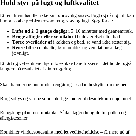
Hold styr på fugt og luftkvalitet
Et rent hjem handler ikke kun om synlig snavs. Fugt og dårlig luft kan
hurtigt skabe problemer som mug, støv og lugt. Sørg for at:
Lufte ud 2–3 gange dagligt
i 5–10 minutter med gennemtræk.
Bruge affugter eller ventilator
i badeværelset efter bad.
Tørre overflader af
i køkken og bad, så vand ikke sætter sig.
Rense filtre
i emhætte, tørretumbler og ventilationsanlæg
jævnligt.
Et tørt og velventileret hjem føles ikke bare friskere – det holder også
længere på resultatet af din rengøring.
Skån hænder og hud under rengøring – sådan beskytter du dig bedst
Brug sollys og varme som naturlige midler til desinfektion i hjemmet
Rengøringsplan med omtanke: Sådan tager du højde for pollen og
allergisæsoner
Kombinér vinduespudsning med let vedligeholdelse – få mere ud af