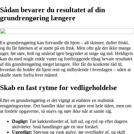
Sådan bevarer du resultatet af din
grundrengøring længere
En grundrengøring kan forvandle dit hjem – alt skinner, dufter friskt,
og du får følelsen af at starte på en frisk. Men ofte går der ikke mange
uger, før støv, fedt og smårod igen begynder at snige sig ind. Heldigvis
kan du med nogle enkle vaner og forebyggende tiltag bevare resultatet
af din grundrengøring meget længere. Her får du konkrete råd til,
hvordan du holder dit hjem rent og indbydende i hverdagen – uden at
skulle starte forfra hver måned.
Skab en fast rytme for vedligeholdelse
Efter en grundrengøring er det vigtigt at etablere en realistisk
rengøringsrytme. Det handler ikke om at gøre rent hele tiden, men om
at fordele opgaverne, så snavs og støv ikke når at samle sig.
Dagligt:
Tør køkkenbordet af, luft ud, og ryd op efter dagens
aktiviteter. Små handlinger gør en stor forskel.
Ugentligt:
Støvsug og vask gulve, tør overflader af, og skift