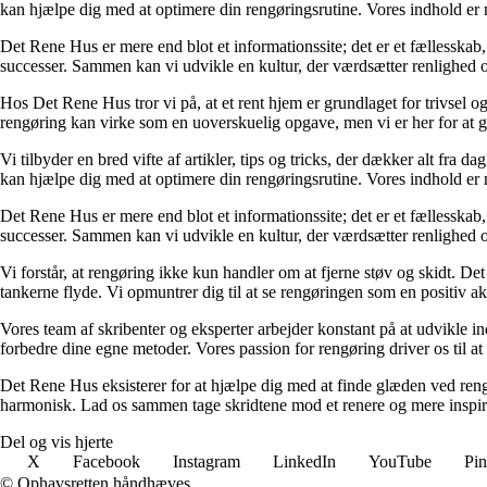
kan hjælpe dig med at optimere din rengøringsrutine. Vores indhold er nøje
Det Rene Hus er mere end blot et informationssite; det er et fællesskab,
successer. Sammen kan vi udvikle en kultur, der værdsætter renlighed og
Hos Det Rene Hus tror vi på, at et rent hjem er grundlaget for trivsel og
rengøring kan virke som en uoverskuelig opgave, men vi er her for at gø
Vi tilbyder en bred vifte af artikler, tips og tricks, der dækker alt fra
kan hjælpe dig med at optimere din rengøringsrutine. Vores indhold er nøje
Det Rene Hus er mere end blot et informationssite; det er et fællesskab,
successer. Sammen kan vi udvikle en kultur, der værdsætter renlighed og
Vi forstår, at rengøring ikke kun handler om at fjerne støv og skidt. Det 
tankerne flyde. Vi opmuntrer dig til at se rengøringen som en positiv akt
Vores team af skribenter og eksperter arbejder konstant på at udvikle ind
forbedre dine egne metoder. Vores passion for rengøring driver os til at
Det Rene Hus eksisterer for at hjælpe dig med at finde glæden ved rengø
harmonisk. Lad os sammen tage skridtene mod et renere og mere inspir
Del og vis hjerte
X
Facebook
Instagram
LinkedIn
YouTube
Pin
© Ophavsretten håndhæves.