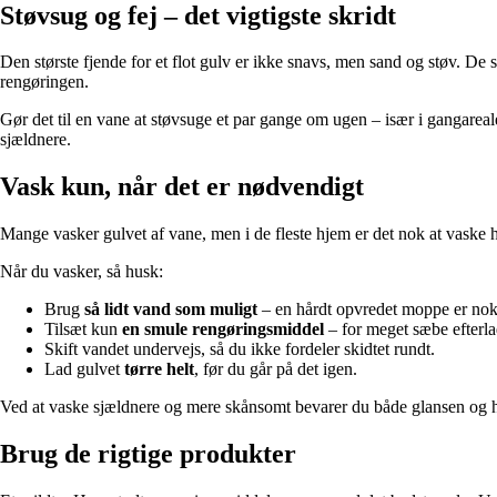
Støvsug og fej – det vigtigste skridt
Den største fjende for et flot gulv er ikke snavs, men sand og støv. De
rengøringen.
Gør det til en vane at støvsuge et par gange om ugen – især i gangarea
sjældnere.
Vask kun, når det er nødvendigt
Mange vasker gulvet af vane, men i de fleste hjem er det nok at vaske hv
Når du vasker, så husk:
Brug
så lidt vand som muligt
– en hårdt opvredet moppe er nok
Tilsæt kun
en smule rengøringsmiddel
– for meget sæbe efterlad
Skift vandet undervejs, så du ikke fordeler skidtet rundt.
Lad gulvet
tørre helt
, før du går på det igen.
Ved at vaske sjældnere og mere skånsomt bevarer du både glansen og 
Brug de rigtige produkter