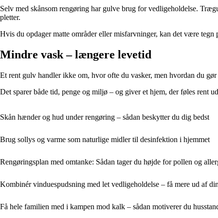
Selv med skånsom rengøring har gulve brug for vedligeholdelse. Trægu
pletter.
Hvis du opdager matte områder eller misfarvninger, kan det være tegn p
Mindre vask – længere levetid
Et rent gulv handler ikke om, hvor ofte du vasker, men hvordan du gør d
Det sparer både tid, penge og miljø – og giver et hjem, der føles rent u
Skån hænder og hud under rengøring – sådan beskytter du dig bedst
Brug sollys og varme som naturlige midler til desinfektion i hjemmet
Rengøringsplan med omtanke: Sådan tager du højde for pollen og alle
Kombinér vinduespudsning med let vedligeholdelse – få mere ud af din
Få hele familien med i kampen mod kalk – sådan motiverer du husstande