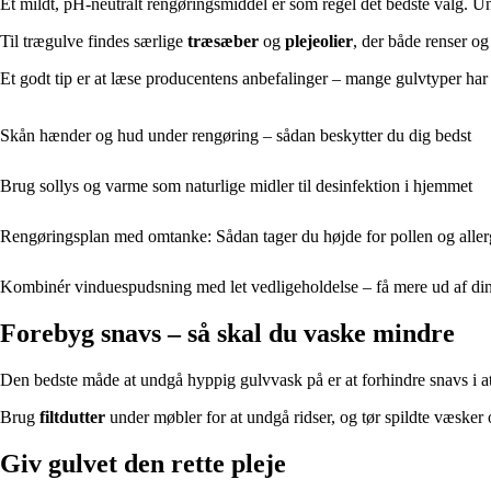
Et mildt, pH-neutralt rengøringsmiddel er som regel det bedste valg.
Til trægulve findes særlige
træsæber
og
plejeolier
, der både renser og
Et godt tip er at læse producentens anbefalinger – mange gulvtyper har
Skån hænder og hud under rengøring – sådan beskytter du dig bedst
Brug sollys og varme som naturlige midler til desinfektion i hjemmet
Rengøringsplan med omtanke: Sådan tager du højde for pollen og alle
Kombinér vinduespudsning med let vedligeholdelse – få mere ud af din
Forebyg snavs – så skal du vaske mindre
Den bedste måde at undgå hyppig gulvvask på er at forhindre snavs i
Brug
filtdutter
under møbler for at undgå ridser, og tør spildte væsker
Giv gulvet den rette pleje