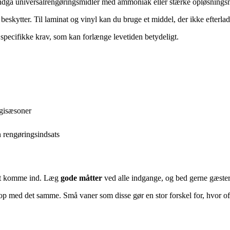
 Undgå universalrengøringsmidler med ammoniak eller stærke opløsning
 beskytter. Til laminat og vinyl kan du bruge et middel, der ikke efterlad
 specifikke krav, som kan forlænge levetiden betydeligt.
rgisæsoner
 rengøringsindsats
 at komme ind. Læg
gode måtter
ved alle indgange, og bed gerne gæster
 op med det samme. Små vaner som disse gør en stor forskel for, hvor of