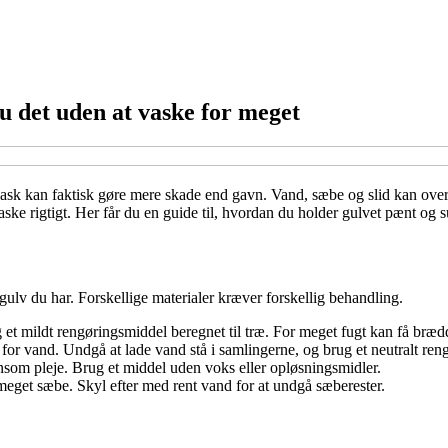
u det uden at vaske for meget
ask kan faktisk gøre mere skade end gavn. Vand, sæbe og slid kan over ti
ke rigtigt. Her får du en guide til, hvordan du holder gulvet pænt og s
gulv du har. Forskellige materialer kræver forskellig behandling.
et mildt rengøringsmiddel beregnet til træ. For meget fugt kan få brædd
or vand. Undgå at lade vand stå i samlingerne, og brug et neutralt ren
nsom pleje. Brug et middel uden voks eller opløsningsmidler.
meget sæbe. Skyl efter med rent vand for at undgå sæberester.