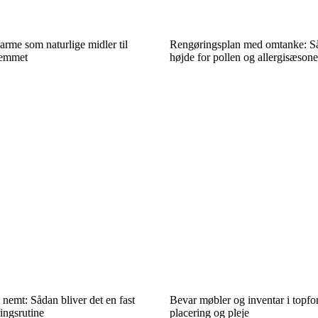
arme som naturlige midler til
Rengøringsplan med omtanke: Så
jemmet
højde for pollen og allergisæsone
 nemt: Sådan bliver det en fast
Bevar møbler og inventar i topfo
ringsrutine
placering og pleje