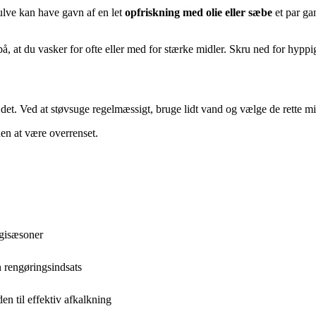
lve kan have gavn af en let
opfriskning med olie eller sæbe
et par gan
å, at du vasker for ofte eller med for stærke midler. Skru ned for hyp
et. Ved at støvsuge regelmæssigt, bruge lidt vand og vælge de rette mid
den at være overrenset.
rgisæsoner
 rengøringsindsats
n til effektiv afkalkning