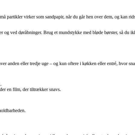
 små partikler virker som sandpapir, når du går hen over dem, og kan rid
ler og ved døråbninger. Brug et mundstykke med bløde børster, så du ik
er anden eller tredje uge – og kun oftere i køkken eller entré, hvor sna
.
er en film, der tiltrækker snavs.
holdbarheden.