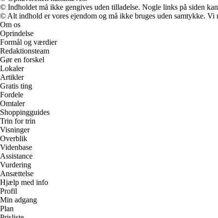
© Indholdet må ikke gengives uden tilladelse. Nogle links på siden ka
© Alt indhold er vores ejendom og må ikke bruges uden samtykke. Vi mod
Om os
Oprindelse
Formål og værdier
Redaktionsteam
Gør en forskel
Lokaler
Artikler
Gratis ting
Fordele
Omtaler
Shoppingguides
Trin for trin
Visninger
Overblik
Videnbase
Assistance
Vurdering
Ansættelse
Hjælp med info
Profil
Min adgang
Plan
Prisliste