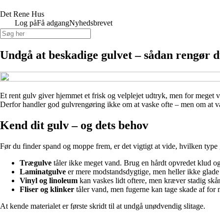
Det Rene Hus
Log på
Få adgang
Nyhedsbrevet
Undgå at beskadige gulvet – sådan rengør d
Et rent gulv giver hjemmet et frisk og velplejet udtryk, men for meget v
Derfor handler god gulvrengøring ikke om at vaske ofte – men om at vas
Kend dit gulv – og dets behov
Før du finder spand og moppe frem, er det vigtigt at vide, hvilken type 
Trægulve
tåler ikke meget vand. Brug en hårdt opvredet klud og 
Laminatgulve
er mere modstandsdygtige, men heller ikke glade f
Vinyl og linoleum
kan vaskes lidt oftere, men kræver stadig skå
Fliser og klinker
tåler vand, men fugerne kan tage skade af for 
At kende materialet er første skridt til at undgå unødvendig slitage.